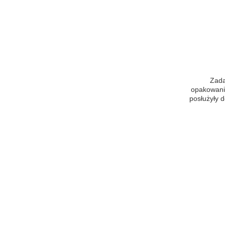
Zada
opakowania
posłużyły 