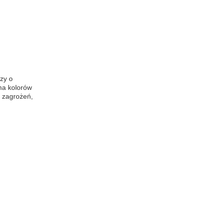
zy o 
ma kolorów 
i zagrożeń,